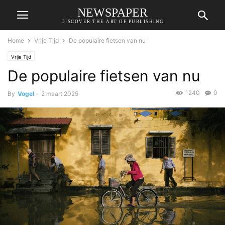
NEWSPAPER
DISCOVER THE ART OF PUBLISHING
Home
Vrije Tijd
De populaire fietsen van nu
Vrije Tijd
De populaire fietsen van nu
1240
0
By
Vogel
-
2 maart 2025