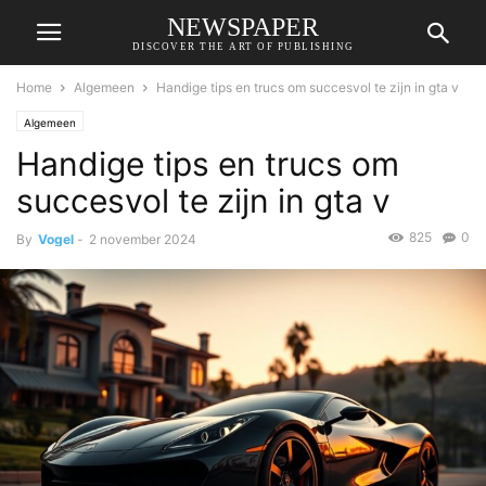
NEWSPAPER
DISCOVER THE ART OF PUBLISHING
Home
Algemeen
Handige tips en trucs om succesvol te zijn in gta v
Algemeen
Handige tips en trucs om
succesvol te zijn in gta v
825
0
By
Vogel
-
2 november 2024