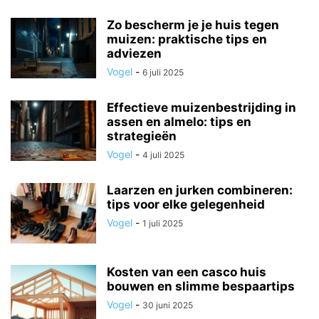
Zo bescherm je je huis tegen
muizen: praktische tips en
adviezen
Vogel
-
6 juli 2025
Effectieve muizenbestrijding in
assen en almelo: tips en
strategieën
Vogel
-
4 juli 2025
Laarzen en jurken combineren:
tips voor elke gelegenheid
Vogel
-
1 juli 2025
Kosten van een casco huis
bouwen en slimme bespaartips
Vogel
-
30 juni 2025