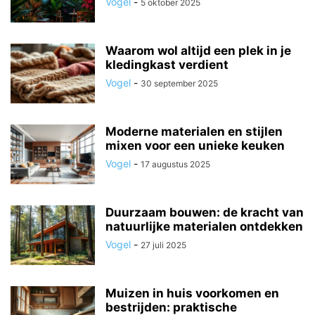
Vogel
-
5 oktober 2025
Waarom wol altijd een plek in je
kledingkast verdient
Vogel
-
30 september 2025
Moderne materialen en stijlen
mixen voor een unieke keuken
Vogel
-
17 augustus 2025
Duurzaam bouwen: de kracht van
natuurlijke materialen ontdekken
Vogel
-
27 juli 2025
Muizen in huis voorkomen en
bestrijden: praktische