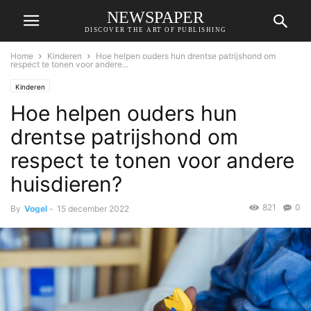
NEWSPAPER
DISCOVER THE ART OF PUBLISHING
Home
Kinderen
Hoe helpen ouders hun drentse patrijshond om
respect te tonen voor andere...
Kinderen
Hoe helpen ouders hun
drentse patrijshond om
respect te tonen voor andere
huisdieren?
821
0
By
Vogel
-
15 december 2022