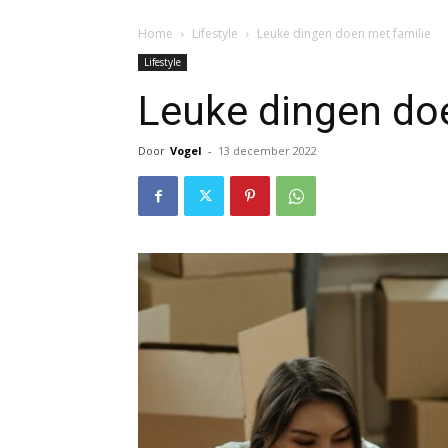
Home
Lifestyle
Leuke dingen doen met familie
Lifestyle
Leuke dingen do
Door
Vogel
-
13 december 2022