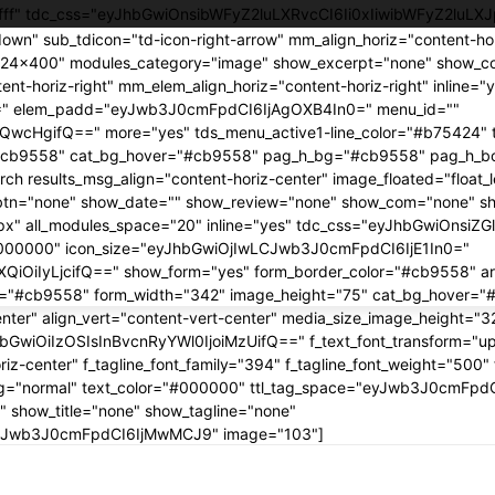
ffffff" tdc_css="eyJhbGwiOnsibWFyZ2luLXRvcCI6Ii0xIiwibWFyZ2luLX
own" sub_tdicon="td-icon-right-arrow" mm_align_horiz="content-ho
324x400" modules_category="image" show_excerpt="none" show_c
nt-horiz-right" mm_elem_align_horiz="content-horiz-right" inline=
0=" elem_padd="eyJwb3J0cmFpdCI6IjAgOXB4In0=" menu_id=""
jQwcHgifQ==" more="yes" tds_menu_active1-line_color="#b75424" 
r="#cb9558" cat_bg_hover="#cb9558" pag_h_bg="#cb9558" pag_h_
 results_msg_align="content-horiz-center" image_floated="float_
btn="none" show_date="" show_review="none" show_com="none" s
px" all_modules_space="20" inline="yes" tdc_css="eyJhbGwiOnsiZG
="#000000" icon_size="eyJhbGwiOjIwLCJwb3J0cmFpdCI6IjE1In0="
iOiIyLjcifQ==" show_form="yes" form_border_color="#cb9558" a
r_h="#cb9558" form_width="342" image_height="75" cat_bg_hover=
center" align_vert="content-vert-center" media_size_image_height=
yJhbGwiOiIzOSIsInBvcnRyYWl0IjoiMzUifQ==" f_text_font_transform="u
iz-center" f_tagline_font_family="394" f_tagline_font_weight="500" 
ing="normal" text_color="#000000" ttl_tag_space="eyJwb3J0cmFpdCI
 show_title="none" show_tagline="none"
CJwb3J0cmFpdCI6IjMwMCJ9" image="103"]