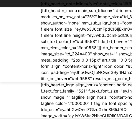
[tdb_header_date inline="yes" date_color="#
[tdb_header_menu main_sub_tdicon="td-icon-d
modules_on_row_cats="25%" image_size="td_
show_author="none" mm_sub_align_horiz="conte
f_elem_font_size="eyJwb3J0cmFpdCI6IjExIn
f_elem_font_line_height="eyJwb3J0cmFpdCI6I
sub_text_color_h="#cb9558" title_txt_hove
mm_elem_color_a="#cb9558"][tdb_header_search
image_size="td_324x400" show_cat="" show_
meta_padding="2px 0 0 15px" art_title="0 0 5
form_align="content-horiz-right" icon_color
icon_padding="eyJhbGwiOjIuNCwicG9ydHJhaXQ
title_txt_hover="#cb9558" results_msg_colo
[tdb_header_logo align_horiz="content-horiz-
f_text_font_family="521" f_text_font_size="e
show_image="" tagline_align_horiz="content-hor
tagline_color="#000000" f_tagline_font_spac
tdc_css="eyJhbGwiOnsiZGlzcGxheSI6IiJ9fQ=="
image_width="eyJsYW5kc2NhcGUiOiI0MDAiL