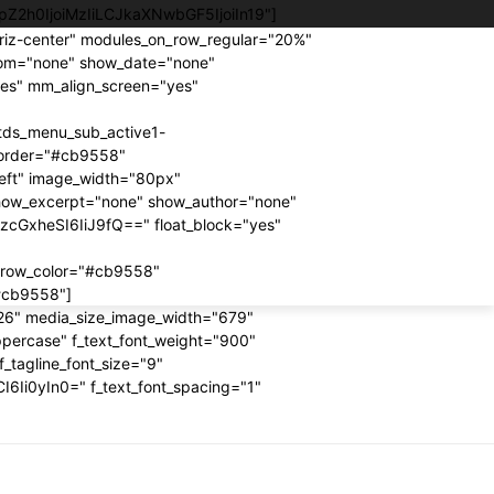
JpZ2h0IjoiMzIiLCJkaXNwbGF5IjoiIn19"]
riz-center" modules_on_row_regular="20%"
om="none" show_date="none"
"yes" mm_align_screen="yes"
tds_menu_sub_active1-
border="#cb9558"
left" image_width="80px"
how_excerpt="none" show_author="none"
lzcGxheSI6IiJ9fQ==" float_block="yes"
rrow_color="#cb9558"
"#cb9558"]
"326" media_size_image_width="679"
ppercase" f_text_font_weight="900"
f_tagline_font_size="9"
6Ii0yIn0=" f_text_font_spacing="1"