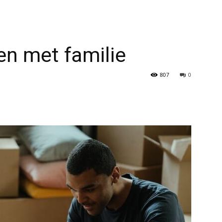
en met familie
807
0