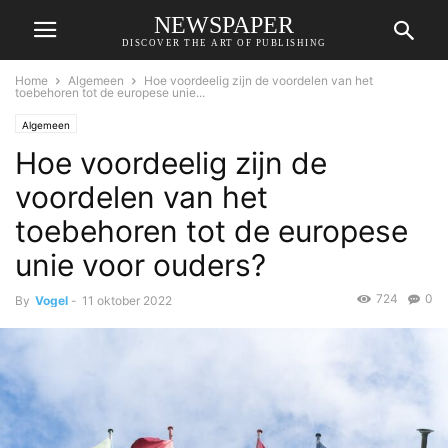
NEWSPAPER
DISCOVER THE ART OF PUBLISHING
Home
Algemeen
Hoe voordeelig zijn de voordelen van het
toebehoren tot de europese unie...
Algemeen
Hoe voordeelig zijn de
voordelen van het
toebehoren tot de europese
unie voor ouders?
724
0
By
Vogel
-
11 oktober 2022