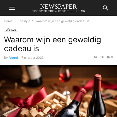
NEWSPAPER
DISCOVER THE ART OF PUBLISHING
Home
Lifestyle
Waarom wijn een geweldig cadeau is
Lifestyle
Waarom wijn een geweldig
cadeau is
826
0
By
Vogel
-
7 oktober 2023