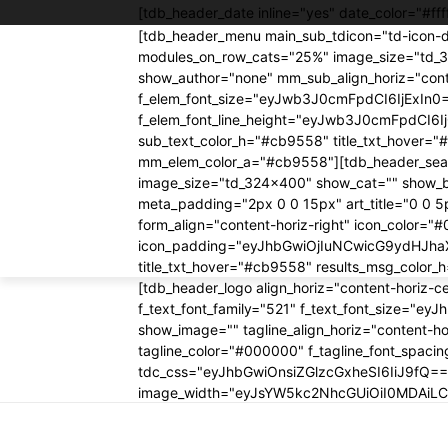
[tdb_header_date inline="yes" date_color="#
[tdb_header_menu main_sub_tdicon="td-icon-d
modules_on_row_cats="25%" image_size="td_
show_author="none" mm_sub_align_horiz="conte
f_elem_font_size="eyJwb3J0cmFpdCI6IjExIn
f_elem_font_line_height="eyJwb3J0cmFpdCI6I
sub_text_color_h="#cb9558" title_txt_hove
mm_elem_color_a="#cb9558"][tdb_header_search
image_size="td_324x400" show_cat="" show_
meta_padding="2px 0 0 15px" art_title="0 0 5
form_align="content-horiz-right" icon_color
icon_padding="eyJhbGwiOjIuNCwicG9ydHJhaXQ
title_txt_hover="#cb9558" results_msg_colo
[tdb_header_logo align_horiz="content-horiz-
f_text_font_family="521" f_text_font_size="e
show_image="" tagline_align_horiz="content-hor
tagline_color="#000000" f_tagline_font_spac
tdc_css="eyJhbGwiOnsiZGlzcGxheSI6IiJ9fQ=="
image_width="eyJsYW5kc2NhcGUiOiI0MDAiL