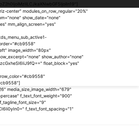
JpZ2h0IjoiMzIiLCJkaXNwbGF5IjoiIn19"]
riz-center" modules_on_row_regular="20%"
om="none" show_date="none"
"yes" mm_align_screen="yes"
tds_menu_sub_active1-
border="#cb9558"
left" image_width="80px"
how_excerpt="none" show_author="none"
lzcGxheSI6IiJ9fQ==" float_block="yes"
rrow_color="#cb9558"
"#cb9558"]
"326" media_size_image_width="679"
ppercase" f_text_font_weight="900"
f_tagline_font_size="9"
6Ii0yIn0=" f_text_font_spacing="1"