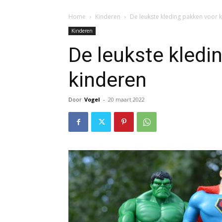
Home
Kinderen
De leukste kleding pakken voor 
Kinderen
De leukste kledi
kinderen
Door
Vogel
-
20 maart 2022