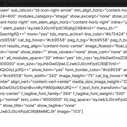
ffffff" tdc_css="eyJhbGwiOnsibWFyZ2luLXRvcCI6Ii0xIiwibWFyZ2luLX
own" sub_tdicon="td-icon-right-arrow" mm_align_horiz="content-ho
324x400" modules_category="image" show_excerpt="none" show_c
nt-horiz-right" mm_elem_align_horiz="content-horiz-right" inline=
0=" elem_padd="eyJwb3J0cmFpdCI6IjAgOXB4In0=" menu_id=""
jQwcHgifQ==" more="yes" tds_menu_active1-line_color="#b75424" 
r="#cb9558" cat_bg_hover="#cb9558" pag_h_bg="#cb9558" pag_h_
 results_msg_align="content-horiz-center" image_floated="float_
btn="none" show_date="" show_review="none" show_com="none" s
px" all_modules_space="20" inline="yes" tdc_css="eyJhbGwiOnsiZG
="#000000" icon_size="eyJhbGwiOjIwLCJwb3J0cmFpdCI6IjE1In0="
iOiIyLjcifQ==" show_form="yes" form_border_color="#cb9558" a
r_h="#cb9558" form_width="342" image_height="75" cat_bg_hover=
center" align_vert="content-vert-center" media_size_image_height=
yJhbGwiOiIzOSIsInBvcnRyYWl0IjoiMzUifQ==" f_text_font_transform="u
iz-center" f_tagline_font_family="394" f_tagline_font_weight="500" 
ing="normal" text_color="#000000" ttl_tag_space="eyJwb3J0cmFpdCI
 show_title="none" show_tagline="none"
CJwb3J0cmFpdCI6IjMwMCJ9" image="103"]