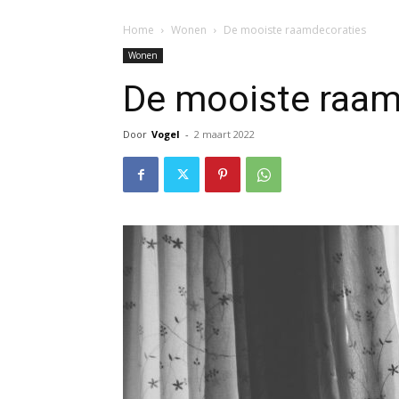
Home
Wonen
De mooiste raamdecoraties
Wonen
De mooiste raam
Door
Vogel
-
2 maart 2022