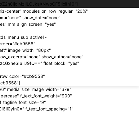
JpZ2h0IjoiMzIiLCJkaXNwbGF5IjoiIn19"]
riz-center" modules_on_row_regular="20%"
om="none" show_date="none"
"yes" mm_align_screen="yes"
tds_menu_sub_active1-
border="#cb9558"
left" image_width="80px"
how_excerpt="none" show_author="none"
lzcGxheSI6IiJ9fQ==" float_block="yes"
rrow_color="#cb9558"
"#cb9558"]
"326" media_size_image_width="679"
ppercase" f_text_font_weight="900"
f_tagline_font_size="9"
6Ii0yIn0=" f_text_font_spacing="1"