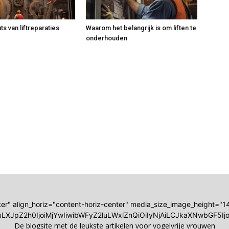
ts van liftreparaties
Waarom het belangrijk is om liften te
onderhouden
nter" align_horiz="content-horiz-center" media_size_image_height=
LXJpZ2h0IjoiMjYwIiwibWFyZ2luLWxlZnQiOiIyNjAiLCJkaXNwbGF5Ijoi
De blogsite met de leukste artikelen voor vogelvrije vrouwen