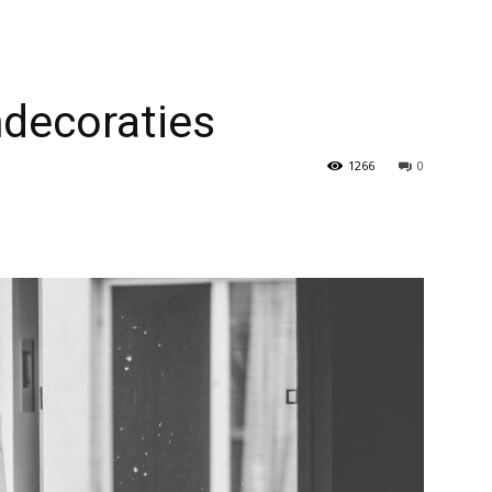
decoraties
1266
0