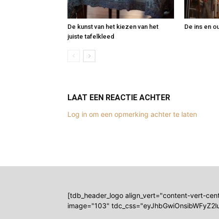
De kunst van het kiezen van het
De ins en ou
juiste tafelkleed
LAAT EEN REACTIE ACHTER
Log in om een opmerking achter te laten
[tdb_header_logo align_vert="content-vert-ce
image="103" tdc_css="eyJhbGwiOnsibWFyZ2lu