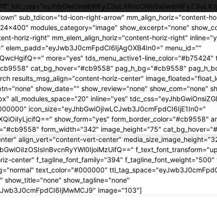
ffffff" tdc_css="eyJhbGwiOnsibWFyZ2luLXRvcCI6Ii0xIiwibWFyZ2luLX
own" sub_tdicon="td-icon-right-arrow" mm_align_horiz="content-ho
324x400" modules_category="image" show_excerpt="none" show_c
nt-horiz-right" mm_elem_align_horiz="content-horiz-right" inline=
0=" elem_padd="eyJwb3J0cmFpdCI6IjAgOXB4In0=" menu_id=""
jQwcHgifQ==" more="yes" tds_menu_active1-line_color="#b75424" 
r="#cb9558" cat_bg_hover="#cb9558" pag_h_bg="#cb9558" pag_h_
 results_msg_align="content-horiz-center" image_floated="float_
btn="none" show_date="" show_review="none" show_com="none" s
px" all_modules_space="20" inline="yes" tdc_css="eyJhbGwiOnsiZG
="#000000" icon_size="eyJhbGwiOjIwLCJwb3J0cmFpdCI6IjE1In0="
iOiIyLjcifQ==" show_form="yes" form_border_color="#cb9558" a
r_h="#cb9558" form_width="342" image_height="75" cat_bg_hover=
center" align_vert="content-vert-center" media_size_image_height=
yJhbGwiOiIzOSIsInBvcnRyYWl0IjoiMzUifQ==" f_text_font_transform="u
iz-center" f_tagline_font_family="394" f_tagline_font_weight="500" 
ing="normal" text_color="#000000" ttl_tag_space="eyJwb3J0cmFpdCI
 show_title="none" show_tagline="none"
CJwb3J0cmFpdCI6IjMwMCJ9" image="103"]