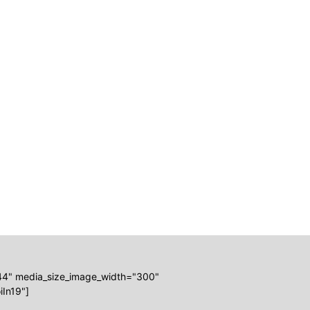
"144" media_size_image_width="300"
In19"]