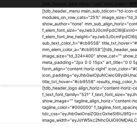
[tdb_header_date inline="yes" date_color="#
[tdb_header_menu main_sub_tdicon="td-icon-d
modules_on_row_cats="25%" image_size="td_
show_author="none" mm_sub_align_horiz="conte
f_elem_font_size="eyJwb3J0cmFpdCI6IjExIn
f_elem_font_line_height="eyJwb3J0cmFpdCI6I
sub_text_color_h="#cb9558" title_txt_hove
mm_elem_color_a="#cb9558"][tdb_header_search
image_size="td_324x400" show_cat="" show_
meta_padding="2px 0 0 15px" art_title="0 0 5
form_align="content-horiz-right" icon_color
icon_padding="eyJhbGwiOjIuNCwicG9ydHJhaXQ
title_txt_hover="#cb9558" results_msg_colo
[tdb_header_logo align_horiz="content-horiz-
f_text_font_family="521" f_text_font_size="e
show_image="" tagline_align_horiz="content-hor
tagline_color="#000000" f_tagline_font_spac
tdc_css="eyJhbGwiOnsiZGlzcGxheSI6IiJ9fQ=="
image_width="eyJsYW5kc2NhcGUiOiI0MDAiL